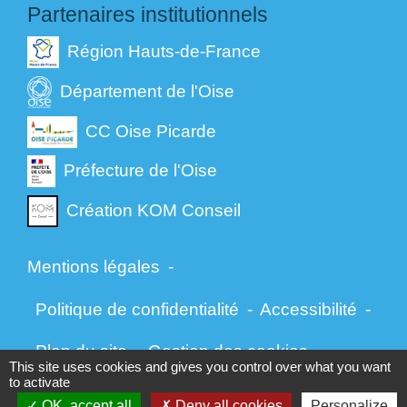
Partenaires institutionnels
Région Hauts-de-France
Département de l'Oise
CC Oise Picarde
Préfecture de l'Oise
Création KOM Conseil
Mentions légales
-
Politique de confidentialité
-
Accessibilité
-
Plan du site
-
Gestion des cookies
This site uses cookies and gives you control over what you want
to activate
OK, accept all
Deny all cookies
Personalize