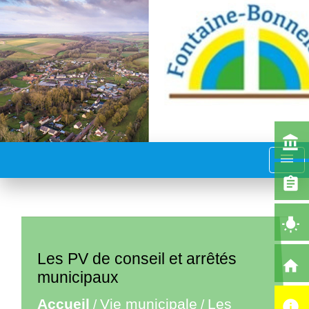
account_balance
menu
assignment
wb_incandescent
Les PV de conseil et arrêtés
home
municipaux
Accueil
Vie municipale
Les
/
/
info