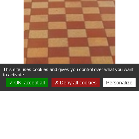
This site uses cookies and gives you control over what you want
to activate
OK, accept all
Deny all cookies
Personalize