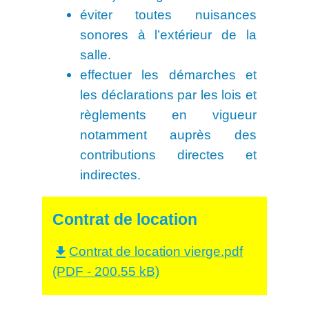
éviter toutes nuisances
sonores à l’extérieur de la
salle.
effectuer les démarches et
les déclarations par les lois et
règlements en vigueur
notamment auprès des
contributions directes et
indirectes.
Contrat de location
Contrat de location vierge.pdf
file_download
(PDF - 200.55 kB)