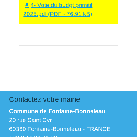
4- Vote du budgt primitif
file_download
2025.pdf (PDF - 76.91 kB)
Contactez votre mairie
Commune de Fontaine-Bonneleau
20 rue Saint Cyr
60360 Fontaine-Bonneleau - FRANCE