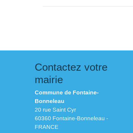
Contactez votre
mairie
Commune de Fontaine-
Bonneleau
20 rue Saint Cyr
60360 Fontaine-Bonneleau -
FRANCE