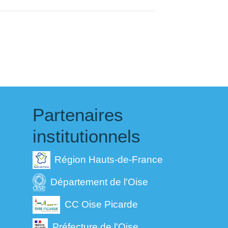
Partenaires
institutionnels
Région Hauts-de-France
Département de l'Oise
CC Oise Picarde
Préfecture de l'Oise