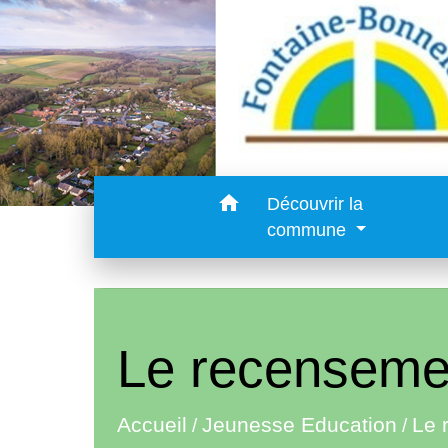
home
Découvrir la
commune
Le recensemen
Le 
Accueil
Jeunesse Education
/
/