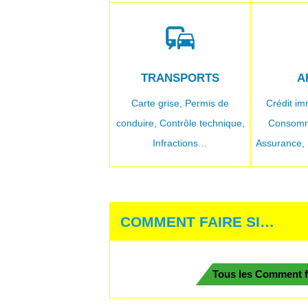
commute
e
TRANSPORTS
A
Carte grise,
Permis de
Crédit im
conduire,
Contrôle technique,
Consomm
Infractions…
Assurance,
COMMENT FAIRE SI…
Tous les Comment f