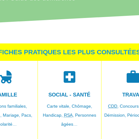
FICHES PRATIQUES LES PLUS CONSULTÉE
hild_friendly
local_hospital
wor
AMILLE
SOCIAL - SANTÉ
TRAVA
ons familiales,
Carte vitale,
Chômage,
CDD
,
Concours
e,
Mariage,
Pacs,
Handicap,
RSA
,
Personnes
Démission,
Pério
olarité…
âgées…