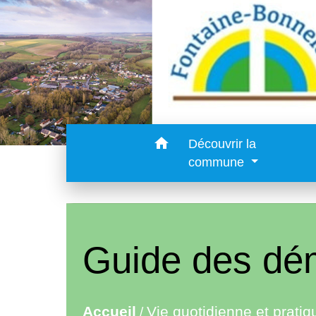
home
Découvrir la
commune
Guide des dé
Accueil
Vie quotidienne et pratiq
/