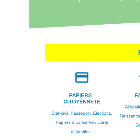
credit_card
c
PAPIERS -
F
CITOYENNETÉ
Allocati
État-civil,
Passeport,
Élections,
Naissanc
Papiers à conserver,
Carte
Sc
d'identité…