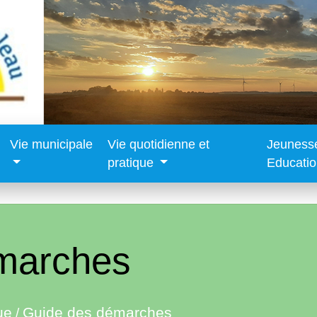
Vie municipale
Vie quotidienne et
Jeuness
pratique
Educati
marches
ue
Guide des démarches
/