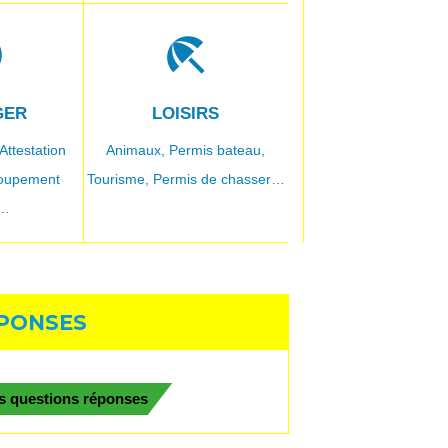
c
beach_access
GER
LOISIRS
Attestation
Animaux,
Permis bateau,
oupement
Tourisme,
Permis de chasser…
l…
ÉPONSES
es questions réponses