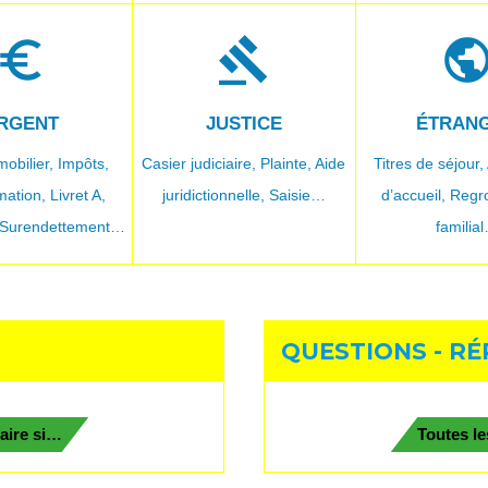
uro_symbol
gavel
publi
RGENT
JUSTICE
ÉTRAN
mobilier,
Impôts,
Casier judiciaire,
Plainte,
Aide
Titres de séjour,
ation,
Livret A,
juridictionnelle,
Saisie…
d’accueil,
Regr
Surendettement…
familia
QUESTIONS - R
aire si…
Toutes l