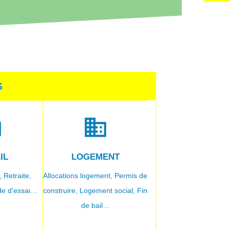
S
k
domain
IL
LOGEMENT
,
Retraite,
Allocations logement,
Permis de
de d'essai…
construire,
Logement social,
Fin
de bail…