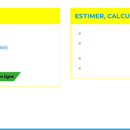
ESTIMER, CALCU
ion)
en ligne