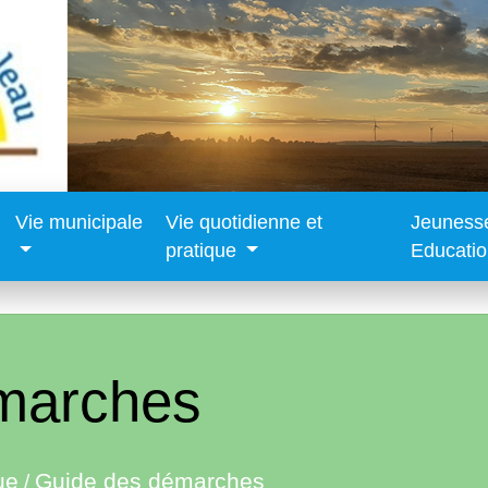
Vie municipale
Vie quotidienne et
Jeuness
pratique
Educati
marches
ue
Guide des démarches
/