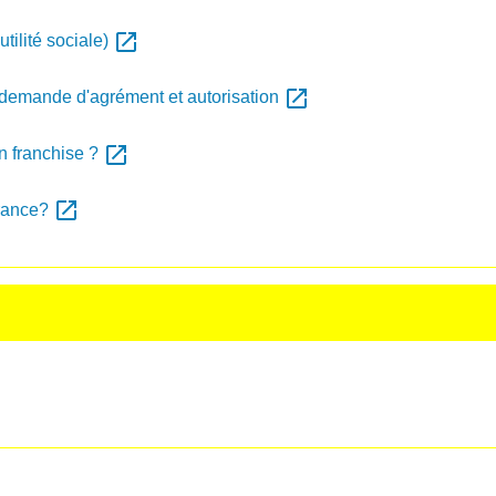
open_in_new
tilité sociale)
open_in_new
 demande d'agrément et autorisation
open_in_new
en franchise ?
open_in_new
France?