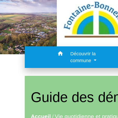
home
Découvrir la
commune
Guide des dé
Accueil
Vie quotidienne et pratiq
/