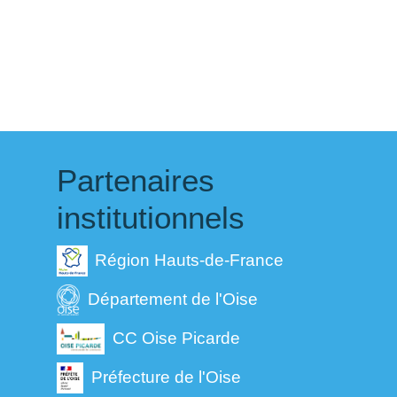
Partenaires
institutionnels
Région Hauts-de-France
Département de l'Oise
CC Oise Picarde
Préfecture de l'Oise