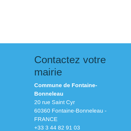
Contactez votre
mairie
Commune de Fontaine-
Bonneleau
20 rue Saint Cyr
60360 Fontaine-Bonneleau -
FRANCE
+33 3 44 82 91 03