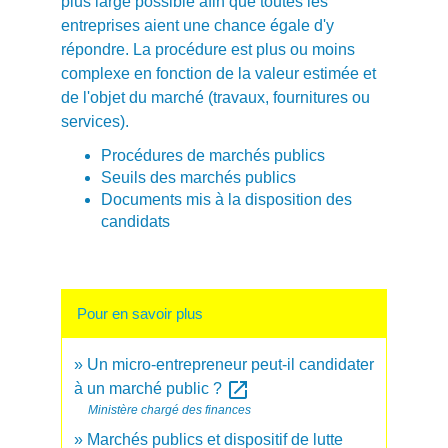
plus large possible afin que toutes les
entreprises aient une chance égale d'y
répondre. La procédure est plus ou moins
complexe en fonction de la valeur estimée et
de l'objet du marché (travaux, fournitures ou
services).
Procédures de marchés publics
Seuils des marchés publics
Documents mis à la disposition des
candidats
Pour en savoir plus
Un micro-entrepreneur peut-il candidater
open_in_new
à un marché public ?
Ministère chargé des finances
Marchés publics et dispositif de lutte